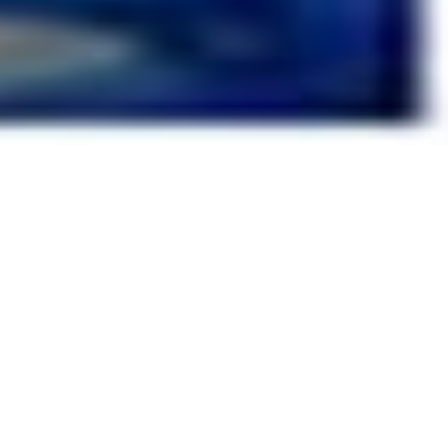
NO 6,YITANG INDUS
ZONE,LANSHAN,LIN
+86 188 1613 9096
REYOK@ALIYUN.CO