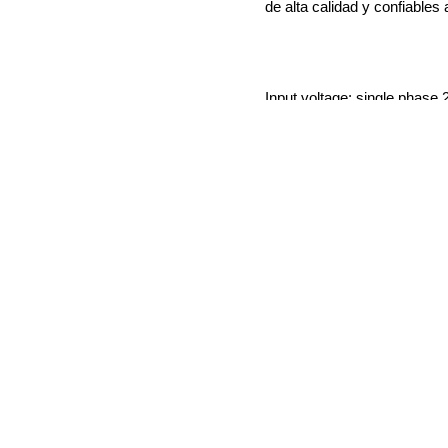
de alta calidad y confiables 
Input voltage: single phas
380VAC,415VAC,440VAC,
Output Voltage ：18V,24V,
electroplating, 100% adjusta
Output
Current,,50A,100A,200A,3
10000A,12000A,15000A,20
100% adjustable
Cooling method:Air cooling,w
Voltage Stabilization: <=0.5
Current Stabilization: <=1%
Load Regulation: <=0.5%