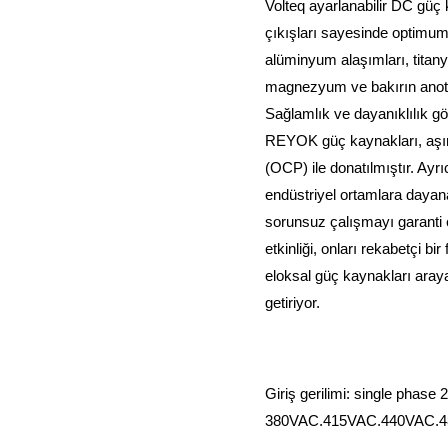
Volteq ayarlanabilir DC güç 
çıkışları sayesinde optimu
alüminyum alaşımları, titan
magnezyum ve bakırın anotl
Sağlamlık ve dayanıklılık g
REYOK güç kaynakları, aşır
(OCP) ile donatılmıştır. Ayrıc
endüstriyel ortamlara dayana
sorunsuz çalışmayı garanti 
etkinliği, onları rekabetçi bir
eloksal güç kaynakları arayan
getiriyor.
Giriş gerilimi: single phas
380VAC,415VAC,440VAC,
Çıkış Gerilimi ：18V,24V,3