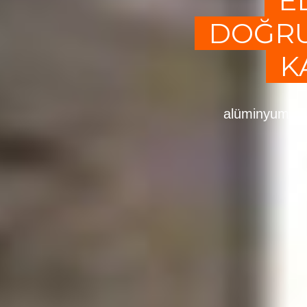
E
DOĞRU
K
alüminyum elo